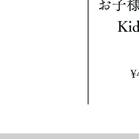
お子
Kid
​