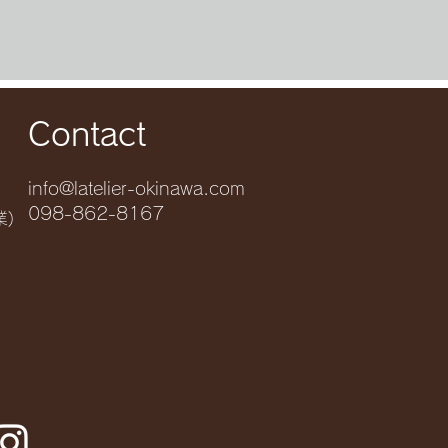
Contact
info@latelier-okinawa.com
098-862-8167
業)