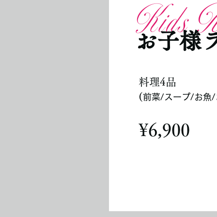
Kids At
お子様
料理4品
​(
前菜/スープ/お魚
​¥6,900