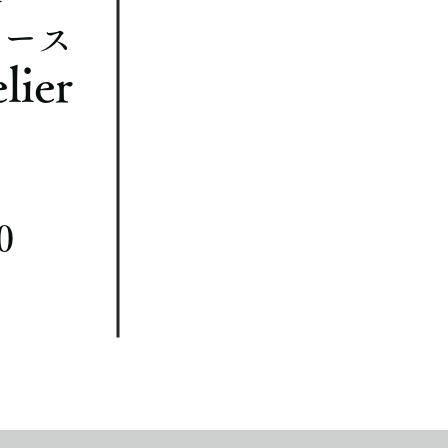
コース
lier
0