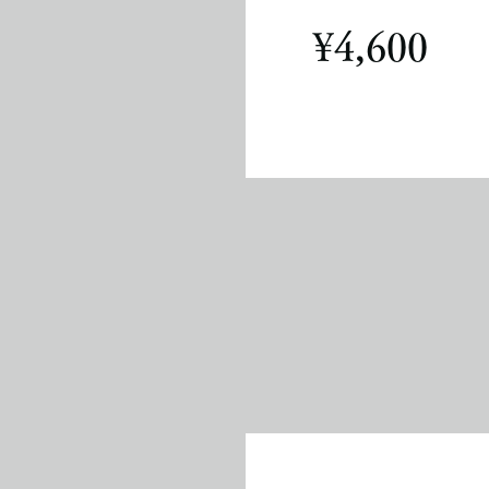
​¥4,600