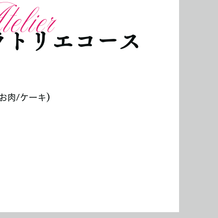
elier
ラトリエコース
)
/お肉/ケーキ