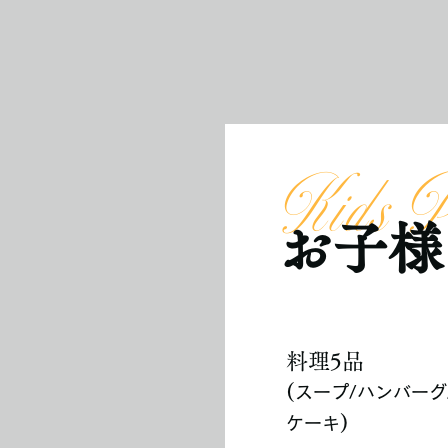
Kids P
お子様
料理5品
​(
スープ/ハンバーグ
)
ケーキ