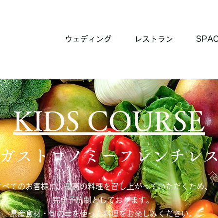
ウェディング
レストラン
SPA
KIDS COURSE
ガストロノミーフレンチレ
すべてのお客様に、最高の料理を召し上がっていただくため、
完全予約制としております。
県産食材・旬の幸を使った料理をお楽しみください。