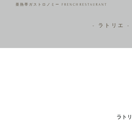
亜熱帯ガストロノミー FRENCH
RESTAURANT
- ラトリエ -
ラト